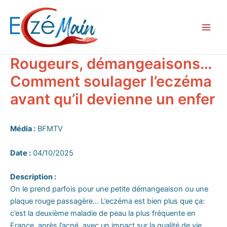
Aller
Main
au
Men
contenu
Rougeurs, démangeaisons…
Comment soulager l’eczéma
avant qu’il devienne un enfer
Média :
BFMTV
Date :
04/10/2025
Description :
On le prend parfois pour une petite démangeaison ou une
plaque rouge passagère… L’eczéma est bien plus que ça:
c’est la deuxième maladie de peau la plus fréquente en
France, après l’acné, avec un impact sur la qualité de vie.