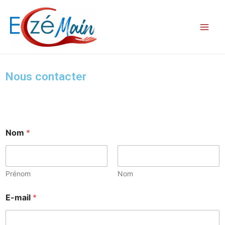
Aller
Main
au
Men
contenu
Nous contacter
Nom
*
Prénom
Nom
m
E-mail
*
e
s
s